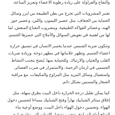
والتفاح والفراولة على زيادة رطوبة الاعضاء وتعزيز المناعة.
تعتبر المشروبات التي تخرج من بطن الطبيعة من ابرز وسائل
الحماية من الجفاف، مثل عصير الليمون، واللبن، وعصير جوز
الهند، وعصائر الفواكه الطبيعية، ومشروب النعناع المنعش، لما
لها من اهمية في تعويض السوائل والأملاح التي خسرها الجسم.
وتتكون ضربة الشمس عندما يخسر الانسان في تنسيق حرارة
اعضاء الجسم. وتظهر علاماتها في مظهر دوخة. وزيادة ضربات
القلب والغثيان والارتباك. وللحماية منها. يُنصح بتجنب النشاط
الجسمي في ازمان الزحمة، والاستمرار في شرب العصائر،
واستعمال وسائل التبريد مثل المراوح والمكيفات، مع مراقبة
الصغار والمسنين بشكل دائم.
كما يمكن تقليل درجة الحرارة داخل البيت بطرق سهلة، مثل
إغلاق ستائر الشبابيك نهاراً وفتح الشبابيك مساءا لتحسين دخول
الهواء. وتحسين دخول الهواء داخل البيت، ووضع أوعية ماء
المثلج أمام المراوح، وتجنب تشغيل الادوات التي تولد حرارة