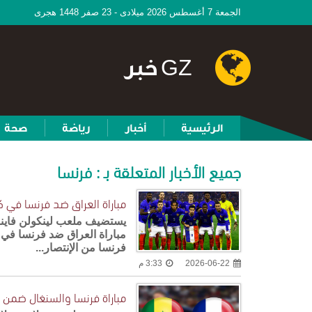
الجمعة 7 أغسطس 2026 ميلادى - 23 صفر 1448 هجرى
GZ خبر
الرئيسية
أخبار
رياضة
صحة
جميع الأخبار المتعلقة بـ : فرنسا
مباراة العراق ضد فرنسا في كأس 
يستضيف ملعب لينكولن فاينانش
فرنسا من الإنتصار...
2026-06-22
3:33 م
مباراة فرنسا والسنغال ضمن ال