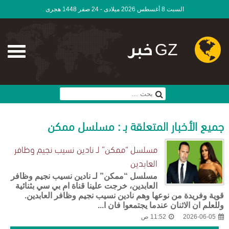
السبت 8 أغسطس 2026 ميلادى - 24 صفر 1448 هجرى
GZ خبر
جميع الأخبار المتعلقة بـ : مسلسل ممكن
مسلسل “ممكن” لـ نادين نسيب نجيم وظافر
العابدين
مسلسل “ممكن” لـ نادين نسيب نجيم وظافر
العابدين، خرجت علينا قناة ام بي سي بثنائية
قوية وفريدة من نوعها وهم نادين نسيب نجيم وظافر العابدين.
وللعلم ان الاثنان عندما يجتمعوا فان ا...
2026-06-05
11:52 ص