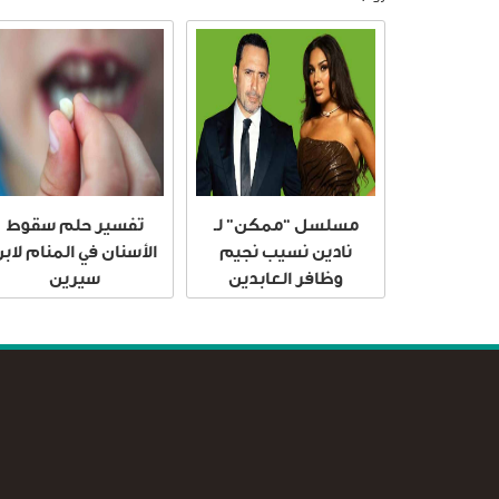
مسلسل “ممكن” لـ
تفسير حلم سقوط
نادين نسيب نجيم
الأسنان في المنام لاب
وظافر العابدين
سيرين