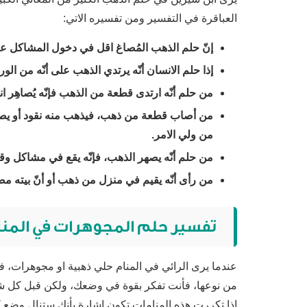
العباقرة في التفسير ومن تفسيره الاتي:
إنّ حلم الذهب المُصاغ اقل في دخول المشاكل عل
إذا حلم الانسان أنّه يرتدي الذهب على أنّه من الورث،
من حلم أنّه ارتدى قطعة من الذهب فإنّه يُصاهِر ا
من أصاب قطعة من ذهب، فيذهب منه نقود أو يصيبه
من ولي الامر.
من حلم أنّه يصهر الذهب، فإنّه يقع في مشاكل وقت
من رأى أنّه يقيم في منزل من ذهب أو أنّ بيته مصن
تفسير حلم المجوهرات في المن
عندما يرى الرائي في المنام حلي ذهبية او مجوهرات، ف
من نوعها، فأنت تفكر بقوة في وضعك، ولكن قبل كل شي
إذا تكررت هذه المنامات تكون إشارة بأنك ستنال وضع ك