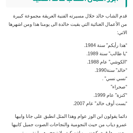
قدم الشاب خالد خلال مسيرته الفنية العريقة مجموعة كبيرة
من الأعمال الغنائية التي بقيت خالدة الى يومنا هذا ومن اشهرها
الاتي:
“هذا رأيكم” سنة 1984.
“يا طالب” سنة 1989.
“الكوشي” عام 1988.
“خالد” سنة1990.
“نسي نسي” .
“صحراء”
“كنزة” عام 1999.
“بست أوف خالد” عام 2007.
دائما يقولون ابن الوز عوام وهذا المثل انطبق على جانا وابيها
عمرو دياب من حيث النجومية والنجاحات الصوت جميل كابيها
وحضورها قوي كحضوره اذن كيف لا تنجح وهي ابنة من تربى