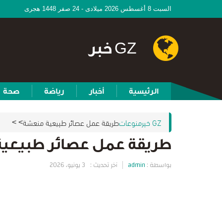
السبت 8 أغسطس 2026 ميلادى - 24 صفر 1448 هجرى
GZ خبر
الرئيسية
أخبار
رياضة
صحة
GZ خبر
منوعات
طريقة عمل عصائر طبيعية منعشة
>
>
طريقة عمل عصائر طبيعي
بواسطة :
admin
آخر تحديث :
3 يونيو، 2026